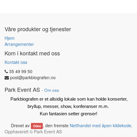
Våre produkter og tjenester
Hjem
Arrangementer
Kom i kontakt med oss
Kontakt oss
35 49 99 50
post@parkbiografen.no
Park Event AS
-
Om oss
Parkbiografen er et allsidig lokale som kan holde konserter,
bryllup, messer, show, konferanser m.m.
Kun fantasien setter grenser!
Drevet av
, den fremste
Netthandel med åpen kildekode
.
Odoo
Opphavsrett ©
Park Event AS