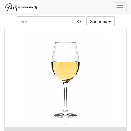
Toggl
navig
Sorter på