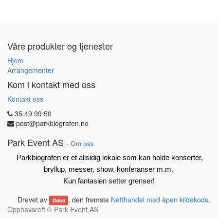
Våre produkter og tjenester
Hjem
Arrangementer
Kom i kontakt med oss
Kontakt oss
35 49 99 50
post@parkbiografen.no
Park Event AS
-
Om oss
Parkbiografen er et allsidig lokale som kan holde konserter,
bryllup, messer, show, konferanser m.m.
Kun fantasien setter grenser!
Drevet av
, den fremste
Netthandel med åpen kildekode
.
Odoo
Opphavsrett ©
Park Event AS