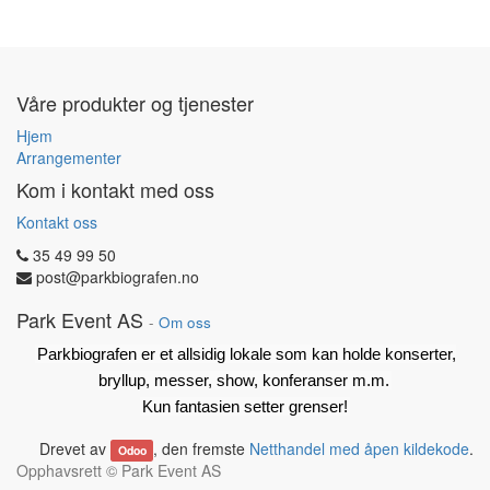
Våre produkter og tjenester
Hjem
Arrangementer
Kom i kontakt med oss
Kontakt oss
35 49 99 50
post@parkbiografen.no
Park Event AS
-
Om oss
Parkbiografen er et allsidig lokale som kan holde konserter,
bryllup, messer, show, konferanser m.m.
Kun fantasien setter grenser!
Drevet av
, den fremste
Netthandel med åpen kildekode
.
Odoo
Opphavsrett ©
Park Event AS