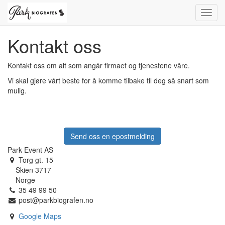
Toggl
navig
Kontakt oss
Kontakt oss om alt som angår firmaet og tjenestene våre.
Vi skal gjøre vårt beste for å komme tilbake til deg så snart som
mulig.
Send oss en epostmelding
Park Event AS
Torg gt. 15
Skien 3717
Norge
35 49 99 50
post@parkbiografen.no
Google Maps