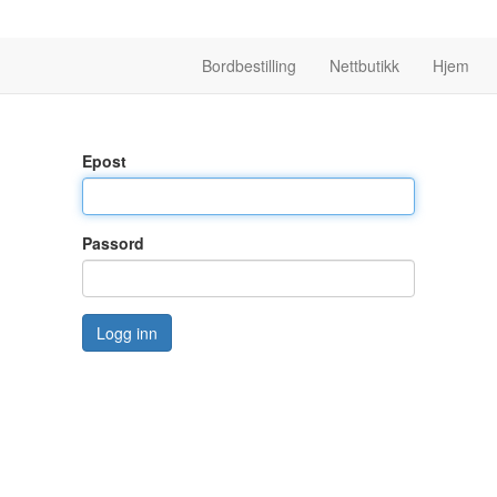
Bordbestilling
Nettbutikk
Hjem
Epost
Passord
Logg inn